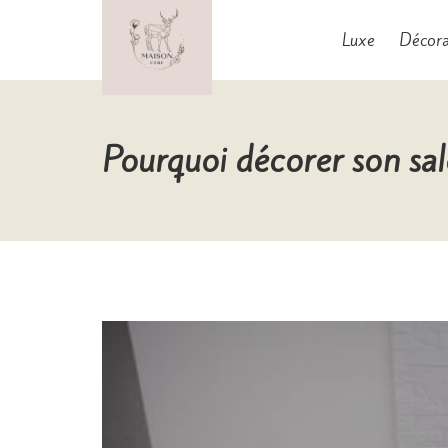
Aller
au
Luxe
Décora
contenu
Maison Cerf
Pourquoi décorer son sa