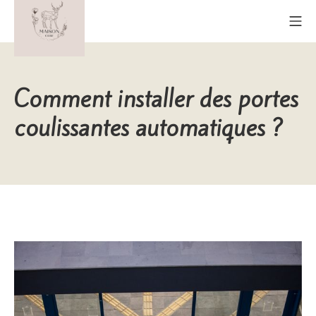
Aller
Me
au
contenu
Maison Cerf
Comment installer des portes
coulissantes automatiques ?