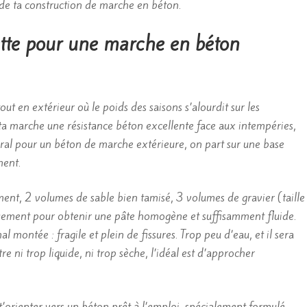
s de ta construction de marche en béton.
ette pour une marche en béton
t en extérieur où le poids des saisons s’alourdit sur les
 ta marche une résistance béton excellente face aux intempéries,
néral pour un béton de marche extérieure, on part sur une base
ment.
ent, 2 volumes de sable bien tamisé, 3 volumes de gravier (taille
ement pour obtenir une pâte homogène et suffisamment fluide.
montée : fragile et plein de fissures. Trop peu d’eau, et il sera
re ni trop liquide, ni trop sèche, l’idéal est d’approcher
t’orienter vers un béton prêt à l’emploi, spécialement formulé