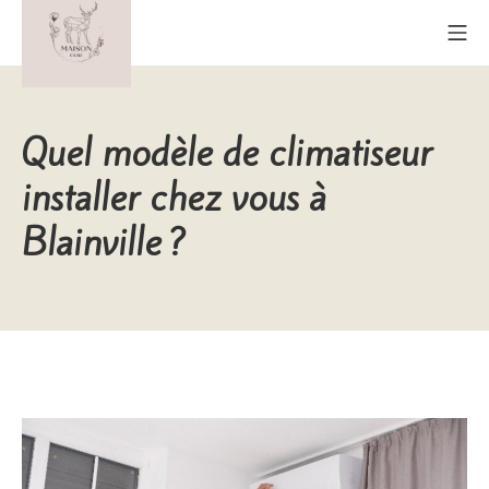
Aller
Me
au
contenu
Maison Cerf
Quel modèle de climatiseur
installer chez vous à
Blainville ?