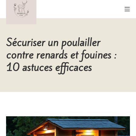
Aller
Me
au
contenu
Maison Cerf
Sécuriser un poulailler
contre renards et fouines :
10 astuces efficaces