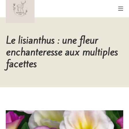
Aller
Me
au
contenu
Maison Cerf
Le lisianthus : une fleur
enchanteresse aux multiples
facettes