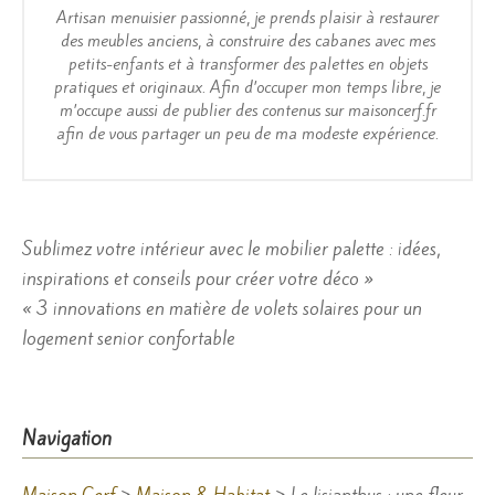
Artisan menuisier passionné, je prends plaisir à restaurer
des meubles anciens, à construire des cabanes avec mes
petits-enfants et à transformer des palettes en objets
pratiques et originaux. Afin d’occuper mon temps libre, je
m’occupe aussi de publier des contenus sur maisoncerf.fr
afin de vous partager un peu de ma modeste expérience.
Navigation
Sublimez votre intérieur avec le mobilier palette : idées,
inspirations et conseils pour créer votre déco »
de
« 3 innovations en matière de volets solaires pour un
l’article
logement senior confortable
Navigation
Maison Cerf
>
Maison & Habitat
>
Le lisianthus : une fleur