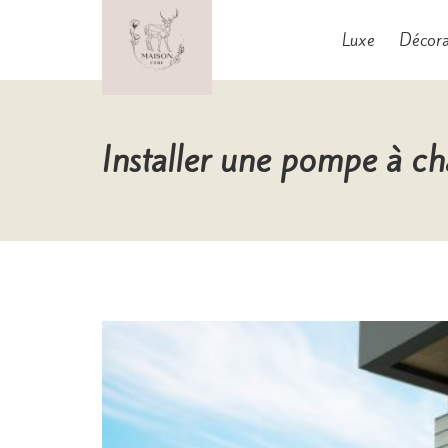
Aller
au
Luxe
Décora
contenu
Maison Cerf
Installer une pompe à cha