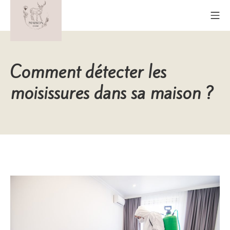
Aller
Me
au
contenu
Maison Cerf
Comment détecter les
moisissures dans sa maison ?