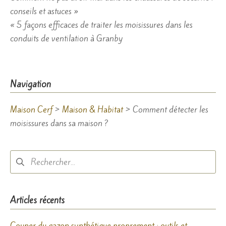
conseils et astuces »
de
« 5 façons efficaces de traiter les moisissures dans les
l’article
conduits de ventilation à Granby
Navigation
Maison Cerf
>
Maison & Habitat
>
Comment détecter les
moisissures dans sa maison ?
Rechercher :
Articles récents
Couper du gazon synthétique proprement : outils et