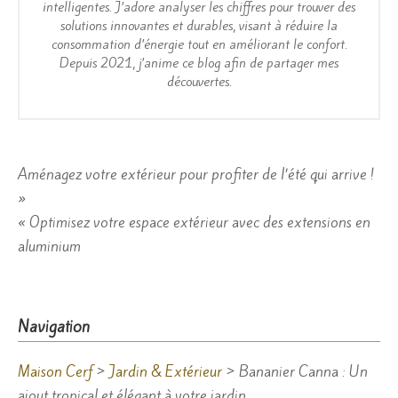
intelligentes. J’adore analyser les chiffres pour trouver des
solutions innovantes et durables, visant à réduire la
consommation d’énergie tout en améliorant le confort.
Depuis 2021, j’anime ce blog afin de partager mes
découvertes.
Navigation
Aménagez votre extérieur pour profiter de l’été qui arrive !
»
de
« Optimisez votre espace extérieur avec des extensions en
l’article
aluminium
Navigation
Maison Cerf
>
Jardin & Extérieur
>
Bananier Canna : Un
ajout tropical et élégant à votre jardin